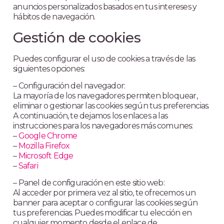
anuncios personalizados basados en tus intereses y
hábitos de navegación.
Gestión de cookies
Puedes configurar el uso de cookies a través de las
siguientes opciones:
– Configuración del navegador:
La mayoría de los navegadores permiten bloquear,
eliminar o gestionar las cookies según tus preferencias.
A continuación, te dejamos los enlaces a las
instrucciones para los navegadores más comunes:
–
Google Chrome
–
Mozilla Firefox
–
Microsoft Edge
–
Safari
– Panel de configuración en este sitio web:
Al acceder por primera vez al sitio, te ofrecemos un
banner para aceptar o configurar las cookies según
tus preferencias. Puedes modificar tu elección en
cualquier momento desde el enlace de